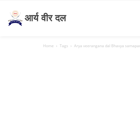
आर्य वीर दल
Home
Tags
Arya veerangana dal Bhavya samapa