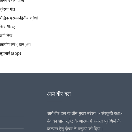
आर्यवीर गीतांजलि
प्रेरणा गीत
बौद्धिक प्रथम-द्वितीय श्रेणी
लेख Blog
सभी लेख
सहयोग करें ( दान )💵
सूचनाएं (app)
आर्य वीर दल
आर्य वीर दल के तीन मुख्य उद्देश्य 1- संस्कृति रक्षाः-
वेद का ज्ञान सृष्टि के आरम्भ में समस्त प्राणियों के
कल्याण हेतु ईश्वर ने मनुष्यों को दिया।