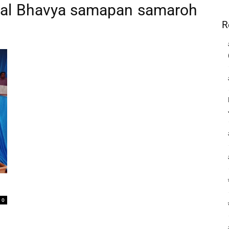
 dal Bhavya samapan samaroh
R
0