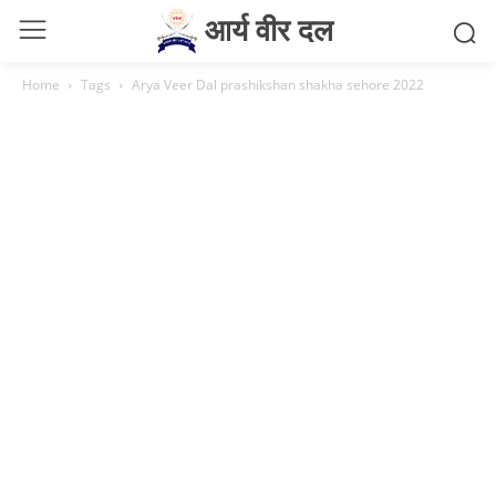
आर्य वीर दल
Home
Tags
Arya Veer Dal prashikshan shakha sehore 2022