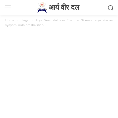
आर्य वीर दल
Home
Tags
Arya Veer dal avn Charitra Nirman rajya stariya
vyayam krida prashikshan