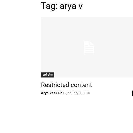
Tag: arya v
सभी लेख
Restricted content
Arya Veer Dal
-
January 1, 1970