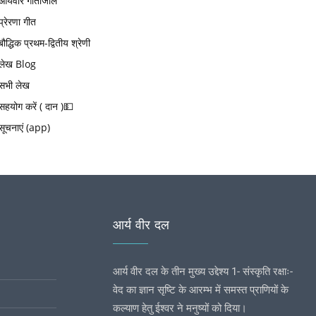
आर्यवीर गीतांजलि
प्रेरणा गीत
बौद्धिक प्रथम-द्वितीय श्रेणी
लेख Blog
सभी लेख
सहयोग करें ( दान )💵
सूचनाएं (app)
आर्य वीर दल
आर्य वीर दल के तीन मुख्य उद्देश्य 1- संस्कृति रक्षाः-
वेद का ज्ञान सृष्टि के आरम्भ में समस्त प्राणियों के
कल्याण हेतु ईश्वर ने मनुष्यों को दिया।