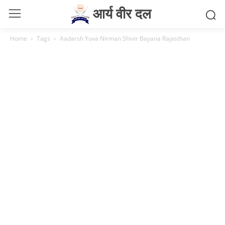
आर्य वीर दल
Home
Tags
Aadarsh Yuva Nirman Shivir Bayana Rajasthan