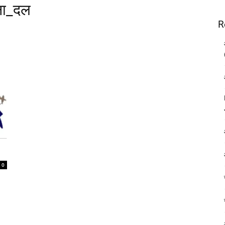
गना_दल
R
0