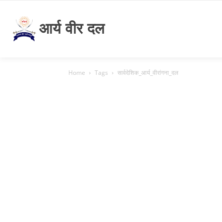
आर्य वीर दल
Home
Tags
सार्वदेशिक_आर्य_वीरांगना_दल