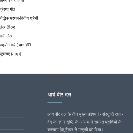
आर्यवीर गीतांजलि
प्रेरणा गीत
बौद्धिक प्रथम-द्वितीय श्रेणी
लेख Blog
सभी लेख
सहयोग करें ( दान )💵
सूचनाएं (app)
आर्य वीर दल
आर्य वीर दल के तीन मुख्य उद्देश्य 1- संस्कृति रक्षाः-
वेद का ज्ञान सृष्टि के आरम्भ में समस्त प्राणियों के
कल्याण हेतु ईश्वर ने मनुष्यों को दिया।