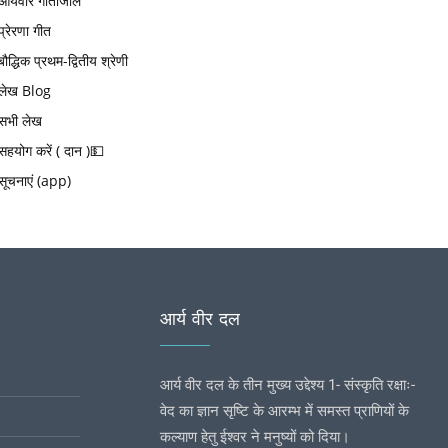
आर्यवीर गीतांजलि
प्रेरणा गीत
बौद्धिक प्रथम-द्वितीय श्रेणी
लेख Blog
सभी लेख
सहयोग करें ( दान )💵
सूचनाएं (app)
आर्य वीर दल
आर्य वीर दल के तीन मुख्य उद्देश्य 1- संस्कृति रक्षाः-
वेद का ज्ञान सृष्टि के आरम्भ में समस्त प्राणियों के
कल्याण हेतु ईश्वर ने मनुष्यों को दिया।