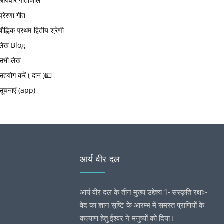
आर्यवीर गीतांजलि
प्रेरणा गीत
बौद्धिक प्रथम-द्वितीय श्रेणी
लेख Blog
सभी लेख
सहयोग करें ( दान )💵
सूचनाएं (app)
आर्य वीर दल
आर्य वीर दल के तीन मुख्य उद्देश्य 1- संस्कृति रक्षाः-
वेद का ज्ञान सृष्टि के आरम्भ में समस्त प्राणियों के
कल्याण हेतु ईश्वर ने मनुष्यों को दिया।