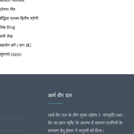
आर्यवीर गीतांजलि
प्रेरणा गीत
बौद्धिक प्रथम-द्वितीय श्रेणी
लेख Blog
सभी लेख
सहयोग करें ( दान )💵
सूचनाएं (app)
आर्य वीर दल
आर्य वीर दल के तीन मुख्य उद्देश्य 1- संस्कृति रक्षाः-
वेद का ज्ञान सृष्टि के आरम्भ में समस्त प्राणियों के
कल्याण हेतु ईश्वर ने मनुष्यों को दिया।