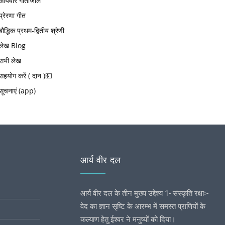
आर्यवीर गीतांजलि
प्रेरणा गीत
बौद्धिक प्रथम-द्वितीय श्रेणी
लेख Blog
सभी लेख
सहयोग करें ( दान )💵
सूचनाएं (app)
आर्य वीर दल
आर्य वीर दल के तीन मुख्य उद्देश्य 1- संस्कृति रक्षाः-
वेद का ज्ञान सृष्टि के आरम्भ में समस्त प्राणियों के
कल्याण हेतु ईश्वर ने मनुष्यों को दिया।