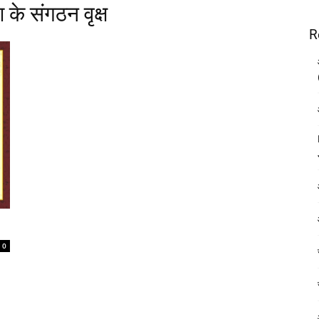
 के संगठन वृक्ष
R
0