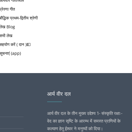
आर्यवीर गीतांजलि
प्रेरणा गीत
बौद्धिक प्रथम-द्वितीय श्रेणी
लेख Blog
सभी लेख
सहयोग करें ( दान )💵
सूचनाएं (app)
आर्य वीर दल
आर्य वीर दल के तीन मुख्य उद्देश्य 1- संस्कृति रक्षाः-
वेद का ज्ञान सृष्टि के आरम्भ में समस्त प्राणियों के
कल्याण हेतु ईश्वर ने मनुष्यों को दिया।