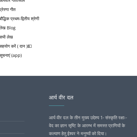
आर्यवीर गीतांजलि
प्रेरणा गीत
बौद्धिक प्रथम-द्वितीय श्रेणी
लेख Blog
सभी लेख
सहयोग करें ( दान )💵
सूचनाएं (app)
आर्य वीर दल
आर्य वीर दल के तीन मुख्य उद्देश्य 1- संस्कृति रक्षाः-
वेद का ज्ञान सृष्टि के आरम्भ में समस्त प्राणियों के
कल्याण हेतु ईश्वर ने मनुष्यों को दिया।